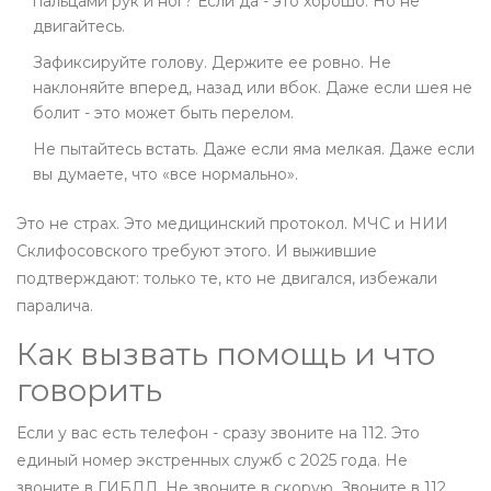
пальцами рук и ног? Если да - это хорошо. Но не
двигайтесь.
Зафиксируйте голову. Держите ее ровно. Не
наклоняйте вперед, назад или вбок. Даже если шея не
болит - это может быть перелом.
Не пытайтесь встать. Даже если яма мелкая. Даже если
вы думаете, что «все нормально».
Это не страх. Это медицинский протокол. МЧС и НИИ
Склифосовского требуют этого. И выжившие
подтверждают: только те, кто не двигался, избежали
паралича.
Как вызвать помощь и что
говорить
Если у вас есть телефон - сразу звоните на 112. Это
единый номер экстренных служб с 2025 года. Не
звоните в ГИБДД. Не звоните в скорую. Звоните в 112.