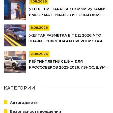
1.08.2026
УТЕПЛЕНИЕ ГАРАЖА СВОИМИ РУКАМИ:
ВЫБОР МАТЕРИАЛОВ И ПОШАГОВАЯ
ТЕХНОЛОГИЯ МОНТАЖА
8.08.2026
ЖЕЛТАЯ РАЗМЕТКА В ПДД 2026: ЧТО
ЗНАЧИТ СПЛОШНАЯ И ПРЕРЫВИСТАЯ
ЛИНИЯ, ГДЕ НЕЛЬЗЯ ПАРКОВАТЬСЯ И
ШТРАФЫ
2.08.2026
РЕЙТИНГ ЛЕТНИХ ШИН ДЛЯ
КРОССОВЕРОВ 2025-2026: ИЗНОС, ШУМ И
УПРАВЛЯЕМОСТЬ
КАТЕГОРИИ
Автогаджеты
Безопасность вождения