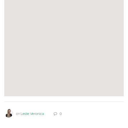
от
Leslie Veronica
0