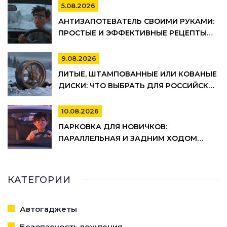
ШТРАФЫ
5.08.2026
АНТИЗАПОТЕВАТЕЛЬ СВОИМИ РУКАМИ:
ПРОСТЫЕ И ЭФФЕКТИВНЫЕ РЕЦЕПТЫ
ДЛЯ АВТО
9.08.2026
ЛИТЫЕ, ШТАМПОВАННЫЕ ИЛИ КОВАНЫЕ
ДИСКИ: ЧТО ВЫБРАТЬ ДЛЯ РОССИЙСКИХ
ДОРОГ В 2026 ГОДУ
10.08.2026
ПАРКОВКА ДЛЯ НОВИЧКОВ:
ПАРАЛЛЕЛЬНАЯ И ЗАДНИМ ХОДОМ
ПОШАГОВО
КАТЕГОРИИ
Автогаджеты
Безопасность вождения