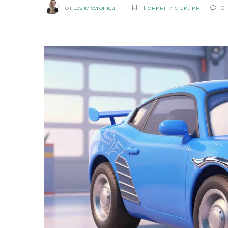
от
Leslie Veronica
Тюнинг и стайлинг
0