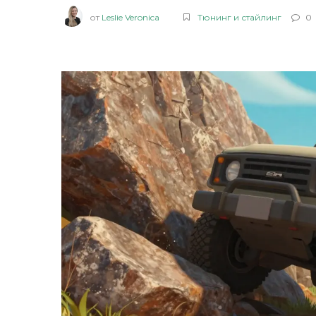
от
Leslie Veronica
Тюнинг и стайлинг
0