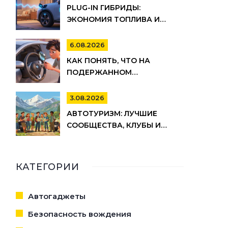
PLUG-IN ГИБРИДЫ:
ЭКОНОМИЯ ТОПЛИВА И
ЕЖЕДНЕВНАЯ ЗАРЯДКА
6.08.2026
КАК ПОНЯТЬ, ЧТО НА
ПОДЕРЖАННОМ
АВТОМОБИЛЕ СКРУЧЕН
ОДОМЕТР: 15 МАРКЕРОВ
3.08.2026
АВТОТУРИЗМ: ЛУЧШИЕ
СООБЩЕСТВА, КЛУБЫ И
РЕСУРСЫ ДЛЯ ПУТЕШЕСТВИЙ
НА АВТО
КАТЕГОРИИ
Автогаджеты
Безопасность вождения