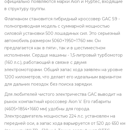
официально появляются марки Aion и Hyptec, входящие
в структуру группы.
Флагманом становится гибридный кроссовер
GAC S9 -
полноприводная модель с суммарной мощностью
силовой установки 500 лошадиных сил
. Это серьезный
автомобиль размером 5060×1950×1760 мм. Он
предлагается как в пяти-, так и в шестиместном
исполнении. Сердце машины - 1,5-литровый турбомотор
(160 л.с.), работающий в связке с двумя
электромоторами. Общий запас хода заявлен на уровне
1200 километров, что делает его идеальным вариантом
для дальних поездок без поиска зарядки.
Для любителей чистого электричества GAC выводит на
рынок компактный кроссовер
Aion V
. Его габариты
(4605×1854×1660 мм) удобны для города.
Электродвигатель мощностью 224 л.с. установлен на
передней оси, а запас хода варьируется от 520 до 650 км