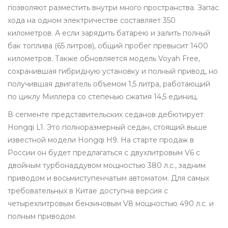
позволяют разместить внутри много пространства. Запас
хода на одном электричестве составляет 350
километров. А если зарядить батарею и залить полный
бак топлива (65 литров), общий пробег превысит 1400
километров. Также обновляется модель
Voyah Free
,
сохранившая гибридную установку и полный привод, но
получившая двигатель объемом 1,5 литра, работающий
по циклу Миллера со степенью сжатия 14,5 единиц.
В сегменте представительских седанов дебютирует
Hongqi L1
. Это полноразмерный седан, стоящий выше
известной модели Hongqi H9. На старте продаж в
России он будет предлагаться с двухлитровым V6 с
двойным турбонаддувом мощностью 380 л.с., задним
приводом и восьмиступенчатым автоматом. Для самых
требовательных в Китае доступна версия с
четырехлитровым бензиновым V8 мощностью 490 л.с. и
полным приводом.