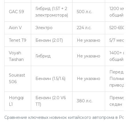
Гибрид (1.5T + 2
1200 км
GAC S9
500 л.с.
электромотора)
общий
Aion V
Электро
224 л.с.
520-650 
Tenet T9
Бензин (2.0T)
Не указано
5/7 мест
Voyah
1400+ к
Гибрид
Не указано
Taishan
общий
Передни
Soueast
Бензин (1.5/1.6)
Не указано
Полный
S06
привод
Hongqi
Бензин (2.0 V6
Премиу
380 л.с.
L1
TT)
седан
Сравнение ключевых новинок китайского автопрома в Рос