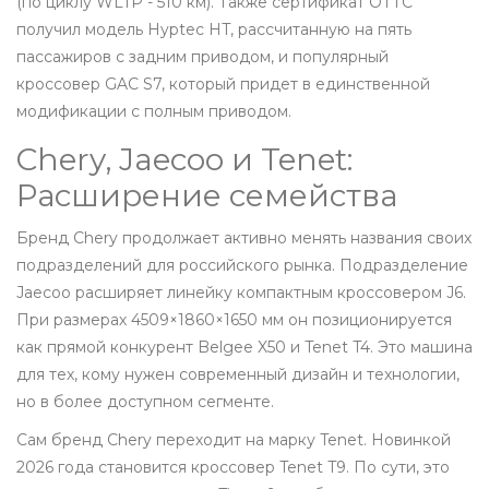
(по циклу WLTP - 510 км). Также сертификат ОТТС
получил модель
Hyptec HT
, рассчитанную на пять
пассажиров с задним приводом, и популярный
кроссовер
GAC S7
, который придет в единственной
модификации с полным приводом.
Chery, Jaecoo и Tenet:
Расширение семейства
Бренд Chery продолжает активно менять названия своих
подразделений для российского рынка. Подразделение
Jaecoo расширяет линейку компактным кроссовером
J6
.
При размерах 4509×1860×1650 мм он позиционируется
как прямой конкурент Belgee X50 и Tenet T4. Это машина
для тех, кому нужен современный дизайн и технологии,
но в более доступном сегменте.
Сам бренд Chery переходит на марку Tenet. Новинкой
2026 года становится кроссовер
Tenet T9
. По сути, это