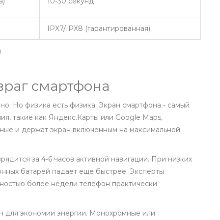
а)
10-30 секунд
IPX7/IPX8 (гарантированная)
и
враг смартфона
но. Но физика есть физика. Экран смартфона - самый
ия, такие как
Яндекс.Карты
или
Google Maps
,
ные и держат экран включенным на максимальной
ядится за 4-6 часов активной навигации. При низких
ионных батарей падает еще быстрее. Эксперты
ьностью более недели телефон практически
ан для экономии энергии. Монохромные или