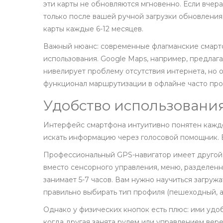
эти карты не обновляются мгновенно. Если вчера
только после вашей ручной загрузки обновлени
карты каждые 6-12 месяцев.
Важный нюанс: современные флагманские смартф
использования. Google Maps, например, предлага
нивелирует проблему отсутствия интернета, но 
функционал маршрутизации в офлайне часто про
Удобство использовани
Интерфейс смартфона интуитивно понятен каждом
искать информацию через голосовой помощник. В
Профессиональный GPS-навигатор имеет другой 
вместо сенсорного управления, меню, разделенн
занимает 5-7 часов. Вам нужно научиться загружа
правильно выбирать тип профиля (пешеходный, 
Однако у физических кнопок есть плюс: ими удоб
когда другая занята рулем или управлением вер