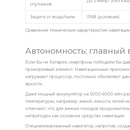
До 2 минут (без кэш
спутников
Защита от воды/пыли
IP68 (условная)
Сравнение технических характеристик навигаци
Автономность: главный 
Если бы не батарея, смартфоны победили бы дав
прожорливый элемент. Навигационные приложен
нагружают процессор, постоянно обновляют дан
яркости.
Даже мощный аккумулятор на 5000-6000 мАч разр
температурах, например, зимой, емкость литий-
отмечают, что для зимних походов продолжител
непригоден как основное средство навигации.
Специализированный навигатор, напротив, созд