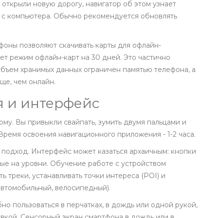
 открыли новую дорогу, навигатор об этом узнает
я с компьютера. Обычно рекомендуется обновлять
оны позволяют скачивать карты для офлайн-
ет режим офлайн-карт на 30 дней. Это частично
объем хранимых данных ограничен памятью телефона, а
ще, чем онлайн.
я и интерфейс
у. Вы привыкли свайпать, зумить двумя пальцами и
ремя освоения навигационного приложения - 1-2 часа.
подход. Интерфейс может казаться архаичным: кнопки
ые на уровни. Обучение работе с устройством
ть треки, устанавливать точки интереса (POI) и
автомобильный, велосипедный).
но пользоваться в перчатках, в дождь или одной рукой,
евкой. Сенсорный экран смартфона в дождь или в