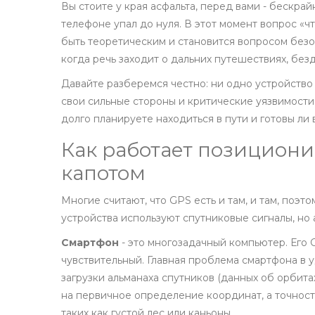
Вы стоите у края асфальта, перед вами - бескрайн
телефоне упал до нуля. В этот момент вопрос «ч
быть теоретическим и становится вопросом безо
когда речь заходит о дальних путешествиях, без
Давайте разберемся честно: ни одно устройство
свои сильные стороны и критические уязвимости.
долго планируете находиться в пути и готовы ли 
Как работает позициони
капотом
Многие считают, что GPS есть и там, и там, поэт
устройства используют спутниковые сигналы, но 
Смартфон
- это многозадачный компьютер. Его
чувствительный. Главная проблема смартфона в у
загрузки альманаха спутников (данных об орбит
на первичное определение координат, а точность
таких как густой лес или каньоны.