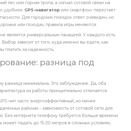
ий лес или горная тропа, а сигнал сотовой связи на
то удобнее:
GPS-навигатор
или смартфон» перестает
пасности. Для городских поездок ответ очевиден, но
дорожье или походах, правила игры меняются.
 не является универсальным панацеей. У каждого есть
 Выбор зависит от того, куда именно вы едете, как
вы платить за надежность.
рование: разница под
ому разница минимальна. Это заблуждение. Да, оба
архитектура их работы принципиально отличается.
 GPS-чип часто энергоэффективный, но менее
даленных районах - зависимость от сотовой сети для
ах). Без интернета телефону требуется больше времени
 может падать до 15-20 метров в сложных условиях,