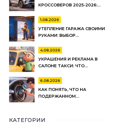
КРОССОВЕРОВ 2025-2026:
ИЗНОС, ШУМ И
УПРАВЛЯЕМОСТЬ
1.08.2026
УТЕПЛЕНИЕ ГАРАЖА СВОИМИ
РУКАМИ: ВЫБОР
МАТЕРИАЛОВ И ПОШАГОВАЯ
ТЕХНОЛОГИЯ МОНТАЖА
4.08.2026
УКРАШЕНИЯ И РЕКЛАМА В
САЛОНЕ ТАКСИ: ЧТО
РАЗРЕШЕНО ПО ЗАКОНУ И
ПРАВИЛАМ ТАКСОПАРКОВ
6.08.2026
КАК ПОНЯТЬ, ЧТО НА
ПОДЕРЖАННОМ
АВТОМОБИЛЕ СКРУЧЕН
ОДОМЕТР: 15 МАРКЕРОВ
КАТЕГОРИИ