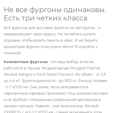
Не все фургоны одинаковы.
Есть три четких класса
Все фургоны для доставки делятся на три группы - и
каждая решает свою задачу. Не пытайтесь купить
грузовик, чтобы возить пакеты в офис. И не берите
крошечный фургон, если нужно везти 10 коробок с
техникой.
Компактные фургоны
- это ваш выбор, если вы
работаете в городе. Модели вроде Peugeot Partner,
Renault Kangoo и Ford Transit Connect. Их объем - от 2,9
до 4,4 м³. Грузоподъемность - до 900 кг. Расход топлива
- 5-7 л/100 км. Они узкие, легко вписываются в
парковочные карманы, проезжают под низкими мостами
и не требуют специальных разрешений для въезда в
центры городов. Главное - они экономичны. Renault
EXPRESS с его 5,2 л/100 км - самый экономный в этом