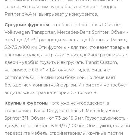
классе. Но если вам нужно больше места - Peugeot
Partner с 4,4 м³ выигрывает у конкурентов.
Средние фургоны
- это баланс. Ford Transit Custom,
Volkswagen Transporter, Mercedes-Benz Sprinter. Объем -
от 5,1 до 7,3 м³. Грузоподъемность - до 1,4 тонны. Расход -
5,2-7,3 л/100 км. Эти фургоны - для тех, кто везет товары в
магазины, склады, на рынки. У них двойные раздвижные
двери - удобно грузить и выгружать. Transit Custom,
например, с 6,8 м³ и 1,4 тоннами - идеален для e-
commerce. Он не слишком большой, но помещает
больше, чем компактный фургон. И при этом не требует
водительских прав категории C - только B.
Крупные фургоны
- это уже не «городские», а
«трассовые». Iveco Daily, Ford Transit, Mercedes-Benz
Sprinter 311. Объем - от 7,3 до 19,6 м³. Грузоподъемность -
до 3,8 тонн. Расход - 6,6-9,9 л/100 км. Они нужны, если вы
перевозите мебель, стройматериалы, крупные партии