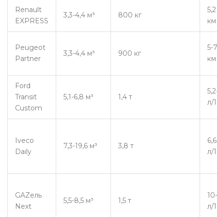
Renault
5,
3,3-4,4 м³
800 кг
EXPRESS
км
Peugeot
5-
3,3-4,4 м³
900 кг
Partner
км
Ford
5,2
Transit
5,1-6,8 м³
1,4 т
л/
Custom
Iveco
6,6
7,3-19,6 м³
3,8 т
Daily
л/
GAZель
10
5,5-8,5 м³
1,5 т
Next
л/