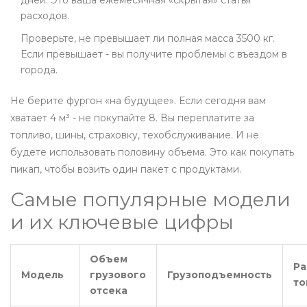
дней. Это ваша ежемесячная «скрытая» статья
расходов.
Проверьте, не превышает ли полная масса 3500 кг.
Если превышает - вы получите проблемы с въездом в
города.
Не берите фургон «на будущее». Если сегодня вам
хватает 4 м³ - не покупайте 8. Вы переплатите за
топливо, шины, страховку, техобслуживание. И не
будете использовать половину объема. Это как покупать
пикап, чтобы возить один пакет с продуктами.
Самые популярные модели
и их ключевые цифры
Объем
Ра
Модель
грузового
Грузоподъемность
то
отсека