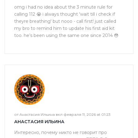
omg i had no idea about the 3 minute rule for
calling 112 😭 i always thought 'wait till i check if
theyre breathing' but nooo - call first! just called
my bro to remind him to update his first aid kit
too. he’s been using the same one since 2014 😳
от Анастасия Ильина вкл февраля 11, 2026 at 01:23
АНАСТАСИЯ ИЛЬИНА
Интересно, почему никто не говорит про