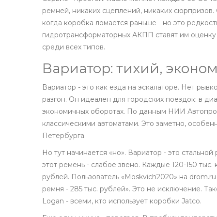
ремней, никаких сцеплений, никаких сюрпризов. С
когда коробка ломается раньше - но это редкость
гидротрансформаторных АКПП ставят им оценку 8
среди всех типов.
Вариатор: тихий, эконо
Вариатор - это как езда на эскалаторе. Нет рыв
разгон. Он идеален для городских поездок: в ди
экономичных оборотах. По данным НИИ Автопром
классическими автоматами. Это заметно, особен
Петербурга.
Но тут начинается «но». Вариатор - это стальной
этот ремень - слабое звено. Каждые 120-150 тыс. 
рублей. Пользователь «Moskvich2020» на drom.ru
ремня - 285 тыс. рублей». Это не исключение. Тако
Logan - всеми, кто использует коробки Jatco.