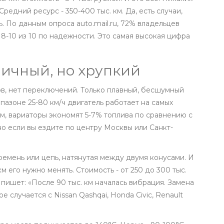
редний ресурс - 350-400 тыс. км. Да, есть случаи,
. По данным опроса auto.mail.ru, 72% владельцев
-10 из 10 по надежности. Это самая высокая цифра
мичный, но хрупкий
ков, нет переключений. Только плавный, бесшумный
апазоне 25-80 км/ч двигатель работает на самых
, вариаторы экономят 5-7% топлива по сравнению с
но если вы ездите по центру Москвы или Санкт-
 ремень или цепь, натянутая между двумя конусами. И
км его нужно менять. Стоимость - от 250 до 300 тыс.
 пишет: «После 90 тыс. км началась вибрация. Замена
е случается с Nissan Qashqai, Honda Civic, Renault