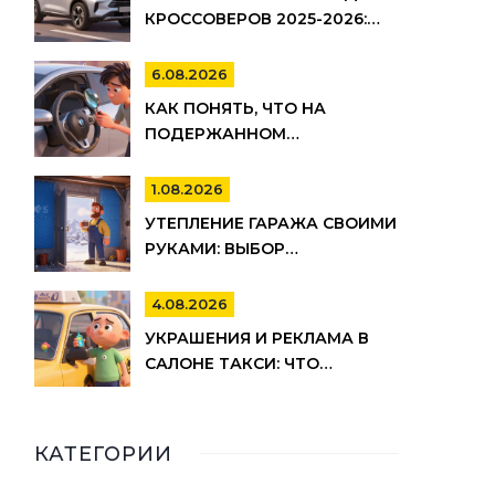
КРОССОВЕРОВ 2025-2026:
ИЗНОС, ШУМ И
УПРАВЛЯЕМОСТЬ
6.08.2026
КАК ПОНЯТЬ, ЧТО НА
ПОДЕРЖАННОМ
АВТОМОБИЛЕ СКРУЧЕН
ОДОМЕТР: 15 МАРКЕРОВ
1.08.2026
УТЕПЛЕНИЕ ГАРАЖА СВОИМИ
РУКАМИ: ВЫБОР
МАТЕРИАЛОВ И ПОШАГОВАЯ
ТЕХНОЛОГИЯ МОНТАЖА
4.08.2026
УКРАШЕНИЯ И РЕКЛАМА В
САЛОНЕ ТАКСИ: ЧТО
РАЗРЕШЕНО ПО ЗАКОНУ И
ПРАВИЛАМ ТАКСОПАРКОВ
КАТЕГОРИИ