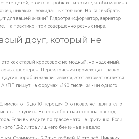
везете детей, стоите в пробках - и хотите, чтобы машина
ержек, никаких неожиданных толчков. Но как выбрать
дит для вашей жизни? Гидротрансформатор, вариатор
ие. На практике - три совершенно разных мира.
арый друг, который не
 это как старый кроссовок: не модный, но надежный.
етарных шестерен. Переключения происходят плавно,
а другие коробки «заклинивают», этот автомат остается
 АКПП пишут на форумах: «140 тысяч км - ни одного
, имеют от 6 до 10 передач. Это позволяет двигателю
вать, не тупить. Но есть обратная сторона: расход
ора. Если вы ездите по трассе - это не критично. Если
- это 1,5-2 литра лишнего бензина в неделю.
 км. Стоимость - 5-7 тыс. рублей. И это всё. Никаких