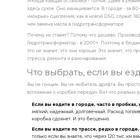
МКАДе каждая остановка - толчок. Даже в режиме 
здесь сухое. Оно изнашивается. В городе - за 80-
«мокрые» сцепления, как в новой DSG, служат 180
чем замена масла в гидротрансформаторе.
Почему их ставят? Потому что дешево. Производ
Гидротрансформатор - в 2000+. Поэтому в бюджет
это не значит, что они хороши. Это значит, что п
стресса, ремонта и разочарования.
Что выбрать, если вы е
Вы не гонщик. Вы не любитель дрифта. Вы просто
вспоминая о коробке передач. Вот что реально р
Если вы ездите в городе, часто в пробках
мягкий, надежный, долговечный. Расход топлива
коробка сдохнет. И это бесценно.
Если вы ездите по трассе, редко в городе
только если вы знаете, что через 120 тыс. км в