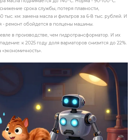
ра масла поднимается до 140°C. Норма - 90-100°C.
 снижение срока службы, потеря плавности,
ыс. км: замена масла и фильтров за 6-8 тыс. рублей. И
ся - ремонт обойдется в полцены машины.
евле в производстве, чем гидротрансформатор. И их
падение: к 2025 году доля вариаторов снизится до 22%.
а «экономичность».