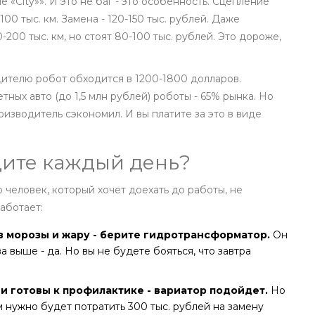
«City»». И это не баг - это особенность. Сцепление
100 тыс. км. Замена - 120-150 тыс. рублей. Даже
-200 тыс. км, но стоят 80-100 тыс. рублей. Это дороже,
ителю робот обходится в 1200-1800 долларов.
ных авто (до 1,5 млн рублей) роботы - 65% рынка. Но
роизводитель сэкономил. И вы платите за это в виде
здите каждый день?
 человек, который хочет доехать до работы, не
аботает:
, в морозы и жару - берите гидротрансформатор.
Он
 выше - да. Но вы не будете бояться, что завтра
, и готовы к профилактике - вариатор подойдет.
Но
ам нужно будет потратить 300 тыс. рублей на замену