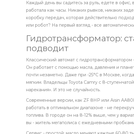
Каждый день вы садитесь за руль, едете в офис, 
работала как часы. Никаких рывков, никаких зад
коробку передач, которая действительно подхо
или робот? На первый взгляд - все автоматическ
Гидротрансформатор: ст
подводит
Классический автомат с гидротрансформатором -
Он работает с помощью масла, давления и план
почти незаметно. Даже при -25°C в Москве, когд
мягким. Владельцы Toyota Camry с 8-ступенчатой
нарекания». И это не случайность.
Современные версии, как ZF 8HP или Aisin AA80E
работать в оптимальном диапазоне - не перекручи
топлива. В городе он на 8-12% выше, чем у вариат
вы - житель мегаполиса с ежедневными пробками 
Сервис - простой: масло меняют каждые 60-80 тыс.