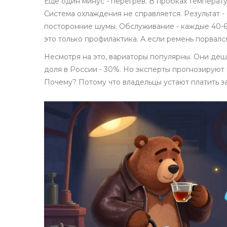
Еще один минус - перегрев. В пробках температу
Система охлаждения не справляется. Результат -
посторонние шумы. Обслуживание - каждые 40-60 т
это только профилактика. А если ремень порвал
Несмотря на это, вариаторы популярны. Они деш
доля в России - 30%. Но эксперты прогнозируют 
Почему? Потому что владельцы устают платить з