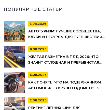
ПОПУЛЯРНЫЕ СТАТЬИ
3.08.2026
АВТОТУРИЗМ: ЛУЧШИЕ СООБЩЕСТВА,
КЛУБЫ И РЕСУРСЫ ДЛЯ ПУТЕШЕСТВИЙ
НА АВТО
8.08.2026
ЖЕЛТАЯ РАЗМЕТКА В ПДД 2026: ЧТО
ЗНАЧИТ СПЛОШНАЯ И ПРЕРЫВИСТАЯ
ЛИНИЯ, ГДЕ НЕЛЬЗЯ ПАРКОВАТЬСЯ И
ШТРАФЫ
6.08.2026
КАК ПОНЯТЬ, ЧТО НА ПОДЕРЖАННОМ
АВТОМОБИЛЕ СКРУЧЕН ОДОМЕТР: 15
МАРКЕРОВ
2.08.2026
РЕЙТИНГ ЛЕТНИХ ШИН ДЛЯ