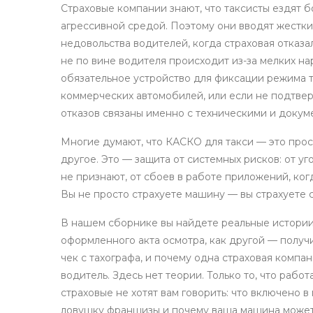
Страховые компании знают, что таксисты ездят 
агрессивной средой. Поэтому они вводят жестки
недовольства водителей, когда страховая отказ
не по вине водителя
происходит из-за мелких н
обязательное устройство для фиксации режима т
коммерческих автомобилей
, или если не подтве
отказов связаны именно с техническими и докуме
Многие думают, что КАСКО для такси — это прост
другое. Это — защита от системных рисков: от у
не признают, от сбоев в работе приложений, ко
Вы не просто страхуете машину — вы страхуете 
В нашем сборнике вы найдете реальные истории:
оформленного акта осмотра, как другой — получил
чек с тахографа, и почему одна страховая компан
водитель. Здесь нет теории. Только то, что рабо
страховые не хотят вам говорить: что включено в
ловушку франшизы и почему ваша машина может 