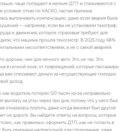
больше, чаще попадают в мелкие ДТП и сталкиваются с
е условия:
отказ по КАСКО
,
частая причина
алась выплачивать компенсацию, даже если авария была
арушений — например, если вы не установили
тахограф
,
руда и движения, которое страховые требуют для
рдили, что машина прошла техосмотр. В 2025 году 68%
нтальными несоответствиями, а не с самой аварией.
о дороже, чем для личного авто. Это не так. Это
гона в ночной зоне, от повреждений, которые пассажиры
гда вам списывают деньги за несуществующие поездки.
свой доход.
 как водитель потерял 120 тысяч из-за неправильно
 выплату за угон через три дня, потому что у него был
ия отказалась платить, даже когда виноват был другой
тает на дороге. Вы найдете ответы на вопросы, которые
 полис, как правильно оформить ДТП, как не попасть в
быть признана непригодной для страхования, даже