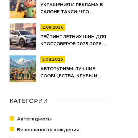
УКРАШЕНИЯ И РЕКЛАМА В
САЛОНЕ ТАКСИ: ЧТО
РАЗРЕШЕНО ПО ЗАКОНУ И
ПРАВИЛАМ ТАКСОПАРКОВ
2.08.2026
РЕЙТИНГ ЛЕТНИХ ШИН ДЛЯ
КРОССОВЕРОВ 2025-2026:
ИЗНОС, ШУМ И
УПРАВЛЯЕМОСТЬ
3.08.2026
АВТОТУРИЗМ: ЛУЧШИЕ
СООБЩЕСТВА, КЛУБЫ И
РЕСУРСЫ ДЛЯ ПУТЕШЕСТВИЙ
НА АВТО
КАТЕГОРИИ
Автогаджеты
Безопасность вождения