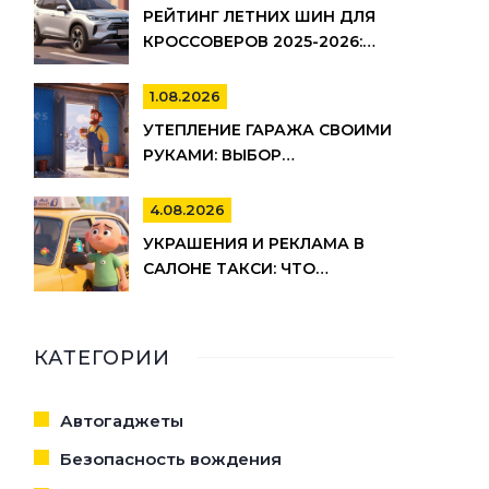
РЕЙТИНГ ЛЕТНИХ ШИН ДЛЯ
КРОССОВЕРОВ 2025-2026:
ИЗНОС, ШУМ И
УПРАВЛЯЕМОСТЬ
1.08.2026
УТЕПЛЕНИЕ ГАРАЖА СВОИМИ
РУКАМИ: ВЫБОР
МАТЕРИАЛОВ И ПОШАГОВАЯ
ТЕХНОЛОГИЯ МОНТАЖА
4.08.2026
УКРАШЕНИЯ И РЕКЛАМА В
САЛОНЕ ТАКСИ: ЧТО
РАЗРЕШЕНО ПО ЗАКОНУ И
ПРАВИЛАМ ТАКСОПАРКОВ
КАТЕГОРИИ
Автогаджеты
Безопасность вождения