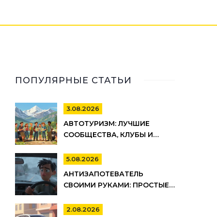
ПОПУЛЯРНЫЕ СТАТЬИ
3.08.2026
АВТОТУРИЗМ: ЛУЧШИЕ
СООБЩЕСТВА, КЛУБЫ И
РЕСУРСЫ ДЛЯ ПУТЕШЕСТВИЙ
НА АВТО
5.08.2026
АНТИЗАПОТЕВАТЕЛЬ
СВОИМИ РУКАМИ: ПРОСТЫЕ
И ЭФФЕКТИВНЫЕ РЕЦЕПТЫ
ДЛЯ АВТО
2.08.2026