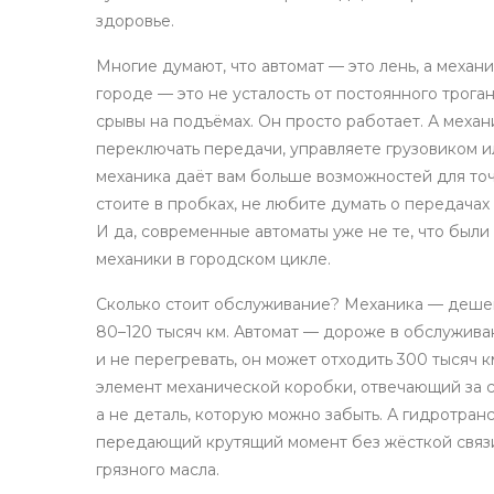
здоровье.
Многие думают, что автомат — это лень, а механ
городе — это не усталость от постоянного троган
срывы на подъёмах. Он просто работает. А механ
переключать передачи, управляете грузовиком 
механика даёт вам больше возможностей для точ
стоите в пробках, не любите думать о передачах
И да, современные автоматы уже не те, что был
механики в городском цикле.
Сколько стоит обслуживание? Механика — дешев
80–120 тысяч км. Автомат — дороже в обслуживани
и не перегревать, он может отходить 300 тысяч к
элемент механической коробки, отвечающий за 
а не деталь, которую можно забыть. А
гидротран
передающий крутящий момент без жёсткой связ
грязного масла.