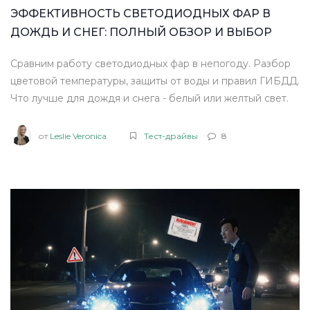
ЭФФЕКТИВНОСТЬ СВЕТОДИОДНЫХ ФАР В
ДОЖДЬ И СНЕГ: ПОЛНЫЙ ОБЗОР И ВЫБОР
Сравним работу светодиодных фар в непогоду. Разбор
цветовой температуры, защиты от воды и правил ГИБДД.
Что лучше для дождя и снега - белый или желтый свет.
от
Leslie Veronica
Тест-драйвы
8