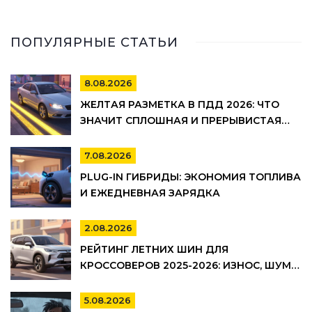
ПОПУЛЯРНЫЕ СТАТЬИ
8.08.2026
ЖЕЛТАЯ РАЗМЕТКА В ПДД 2026: ЧТО
ЗНАЧИТ СПЛОШНАЯ И ПРЕРЫВИСТАЯ
ЛИНИЯ, ГДЕ НЕЛЬЗЯ ПАРКОВАТЬСЯ И
ШТРАФЫ
7.08.2026
PLUG-IN ГИБРИДЫ: ЭКОНОМИЯ ТОПЛИВА
И ЕЖЕДНЕВНАЯ ЗАРЯДКА
2.08.2026
РЕЙТИНГ ЛЕТНИХ ШИН ДЛЯ
КРОССОВЕРОВ 2025-2026: ИЗНОС, ШУМ И
УПРАВЛЯЕМОСТЬ
5.08.2026