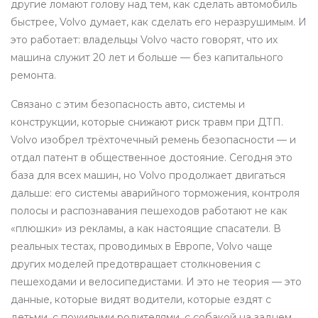
другие ломают голову над тем, как сделать автомобиль
быстрее, Volvo думает, как сделать его неразрушимым. И
это работает: владельцы Volvo часто говорят, что их
машина служит 20 лет и больше — без капитального
ремонта.
Связано с этим
безопасность авто
,
системы и
конструкции, которые снижают риск травм при ДТП
.
Volvo изобрел трёхточечный ремень безопасности — и
отдал патент в общественное достояние. Сегодня это
база для всех машин, но Volvo продолжает двигаться
дальше: его системы аварийного торможения, контроля
полосы и распознавания пешеходов работают не как
«плюшки» из рекламы, а как настоящие спасатели. В
реальных тестах, проводимых в Европе, Volvo чаще
других моделей предотвращает столкновения с
пешеходами и велосипедистами. И это не теория — это
данные, которые видят водители, которые ездят с
детьми, с пожилыми родителями, с собакой на заднем