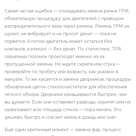
Самая частая ошибка — откладывать
замена ремня ГРМ
,
обязательную процедуру для двигателей с приводом
распределительного вала через ремень
.
Ремень ГРМ
не
шумит, не вибрирует и не просит денег — пока не
порвётся. А потом двигатель может остаться без
клапанов, а ремонт — без денег. По статистике, 70%
серьёзных поломок происходят именно из-за
пропущенной замены. Не ждите скрипа или стука —
проверяйте по пробегу или возрасту, как указано в
мануале. То же касается и
замена дворников
,
процедуры
обновления щёток стеклоочистителя для обеспечения
чёткого обзора
.
Дворники
изнашиваются быстрее, чем
вы думаете. Если они оставляют разводы, скрипят или не
захватывают всю площадь стекла — пора менять. Это
дешево, быстро и спасает жизнь в дождь или снег.
Ещё один критичный момент —
замена фар
,
процесс