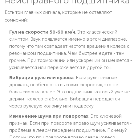
неисправного подшипника
Есть три главных сигнала, которые не оставляют
сомнений:
Гул на скорости 50-60 км/ч
. Это классический
симптом. Звук появляется именно в этом диапазоне,
потому что там совпадает частота вращения колеса с
резонансом подшипника. Чем быстрее едете - тем
громче. При торможении или ускорении он меняется -
усиливается или переключается в другой тон.
Вибрация руля или кузова
. Если руль начинает
дрожать, особенно на высоких скоростях, это не
балансировка колес. Это подшипник, который уже не
держит колесо стабильно. Вибрация передается
через рулевую колонку или подвеску.
Изменение шума при поворотах
. Это ключевой
признак. Если при повороте вправо шум усиливается -
проблема в
левом
переднем подшипнике. Почему?
Потому что при повороте вправо левое колесо