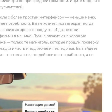
намики хрипят при средней громкости. Ищите модели с
 усилителей.
итолы с более простым интерфейсом — меньше меню,
ные потребности. Вы не хотите листать экран, когда
 а признак зрелого продукта. И да, не стоит
е фильмы в машине. Лучше вложиться в хорошую
иже — только те магнитолы, которые прошли проверку
оездки и частые подключения телефонов. Вы найдете
— но только те, что действительно работают, а не