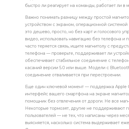
быстро ли реагирует на команды, работает ли в 
Важно понимать разницу между простой магнит
устройством с экраном, операционной системой
это дешево, просто, но без карт и голосового у
видео, использовать навигацию без телефона и п
часто теряется связь, ищите магнитолу с предус
телефона — проверьте, поддерживает ли устрой
обеспечивает стабильное соединение с телефон
касаний
версии 5.0 или выше. Модели с Bluetooth
соединение отваливается при перестроении.
Еще один ключевой момент —
поддержка Apple C
интерфейс вашего смартфона на экране магнитолы
помощник без отвлечения от дороги
. Не все ма
Некоторые тормозят, другие не поддерживают г
пользователей — не тех, что написаны через мес
выясняется, насколько система выдерживает ежед