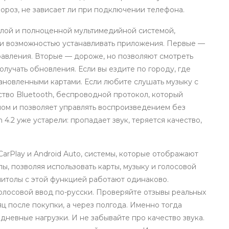
мороз, не зависает ли при подключении телефона.
олой и полноценной
мультимедийной системой
,
 и возможностью устанавливать приложения
. Первые —
правления. Вторые — дороже, но позволяют смотреть
олучать обновления. Если вы ездите по городу, где
тановленными картами. Если любите слушать музыку с
ство
Bluetooth
,
беспроводной протокол, который
ом и позволяет управлять воспроизведением без
 4.2 уже устарели: пропадает звук, теряется качество,
arPlay и Android Auto
,
системы, которые отображают
, позволяя использовать карты, музыку и голосовой
гнитолы с этой функцией работают одинаково.
олосовой ввод по-русски. Проверяйте отзывы реальных
яц после покупки, а через полгода. Именно тогда
невные нагрузки. И не забывайте про качество звука.