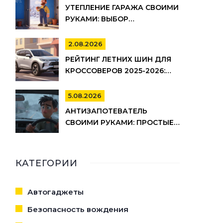
УТЕПЛЕНИЕ ГАРАЖА СВОИМИ
РУКАМИ: ВЫБОР
МАТЕРИАЛОВ И ПОШАГОВАЯ
ТЕХНОЛОГИЯ МОНТАЖА
2.08.2026
РЕЙТИНГ ЛЕТНИХ ШИН ДЛЯ
КРОССОВЕРОВ 2025-2026:
ИЗНОС, ШУМ И
УПРАВЛЯЕМОСТЬ
5.08.2026
АНТИЗАПОТЕВАТЕЛЬ
СВОИМИ РУКАМИ: ПРОСТЫЕ
И ЭФФЕКТИВНЫЕ РЕЦЕПТЫ
ДЛЯ АВТО
КАТЕГОРИИ
Автогаджеты
Безопасность вождения