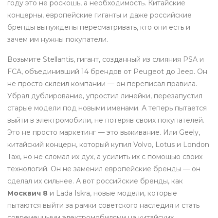
году это не роскошь, а необходимость. Китайские
концерны, европейские гиганты и даже российские
бренды вынуждены пересматривать, кто они есть и
зачем им нужны покупатели.
Возьмите
Stellantis
,
гигант, созданный из слияния PSA и
FCA, объединивший 14 брендов от Peugeot до Jeep
. Он
не просто склеил компании — он переписал правила.
Убрал дублирование, упростил линейки, перезапустил
старые модели под новыми именами. А теперь пытается
выйти в электромобили, не потеряв своих покупателей.
Это не просто маркетинг — это выживание. Или
Geely
,
китайский концерн, который купил Volvo, Lotus и London
Taxi, но не сломал их дух, а усилить их с помощью своих
технологий
. Он не заменил европейские бренды — он
сделал их сильнее. А вот российские бренды, как
Москвич 8
и
Lada Iskra
,
новые модели, которые
пытаются выйти за рамки советского наследия и стать
современными электромобилями на китайских