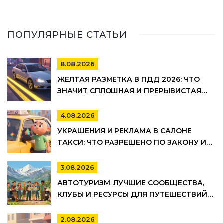
ПОПУЛЯРНЫЕ СТАТЬИ
8.08.2026
ЖЕЛТАЯ РАЗМЕТКА В ПДД 2026: ЧТО
ЗНАЧИТ СПЛОШНАЯ И ПРЕРЫВИСТАЯ
ЛИНИЯ, ГДЕ НЕЛЬЗЯ ПАРКОВАТЬСЯ И
ШТРАФЫ
4.08.2026
УКРАШЕНИЯ И РЕКЛАМА В САЛОНЕ
ТАКСИ: ЧТО РАЗРЕШЕНО ПО ЗАКОНУ И
ПРАВИЛАМ ТАКСОПАРКОВ
3.08.2026
АВТОТУРИЗМ: ЛУЧШИЕ СООБЩЕСТВА,
КЛУБЫ И РЕСУРСЫ ДЛЯ ПУТЕШЕСТВИЙ
НА АВТО
2.08.2026