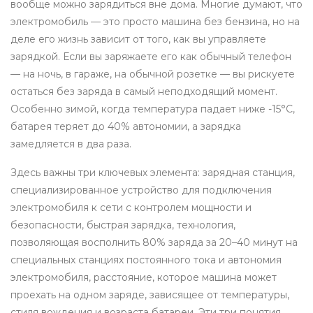
вообще можно зарядиться вне дома.
Многие думают, что
электромобиль — это просто машина без бензина, но на
деле его жизнь зависит от того, как вы управляете
зарядкой. Если вы заряжаете его как обычный телефон
— на ночь, в гараже, на обычной розетке — вы рискуете
остаться без заряда в самый неподходящий момент.
Особенно зимой, когда температура падает ниже -15°C,
батарея теряет до 40% автономии, а зарядка
замедляется в два раза.
Здесь важны три ключевых элемента:
зарядная станция
,
специализированное устройство для подключения
электромобиля к сети с контролем мощности и
безопасности
,
быстрая зарядка
,
технология,
позволяющая восполнить 80% заряда за 20–40 минут на
специальных станциях постоянного тока
и
автономия
электромобиля
,
расстояние, которое машина может
проехать на одном заряде, зависящее от температуры,
стиля вождения и возраста батареи
. Эти три понятия