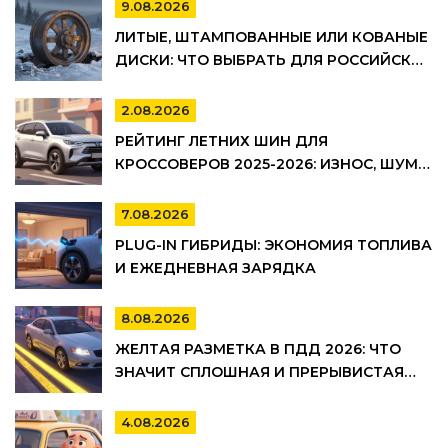
9.08.2026
ЛИТЫЕ, ШТАМПОВАННЫЕ ИЛИ КОВАНЫЕ
ДИСКИ: ЧТО ВЫБРАТЬ ДЛЯ РОССИЙСКИХ
ДОРОГ В 2026 ГОДУ
2.08.2026
РЕЙТИНГ ЛЕТНИХ ШИН ДЛЯ
КРОССОВЕРОВ 2025-2026: ИЗНОС, ШУМ И
УПРАВЛЯЕМОСТЬ
7.08.2026
PLUG-IN ГИБРИДЫ: ЭКОНОМИЯ ТОПЛИВА
И ЕЖЕДНЕВНАЯ ЗАРЯДКА
8.08.2026
ЖЕЛТАЯ РАЗМЕТКА В ПДД 2026: ЧТО
ЗНАЧИТ СПЛОШНАЯ И ПРЕРЫВИСТАЯ
ЛИНИЯ, ГДЕ НЕЛЬЗЯ ПАРКОВАТЬСЯ И
ШТРАФЫ
4.08.2026