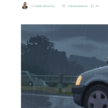
от
Leslie Veronica
Страхование
10