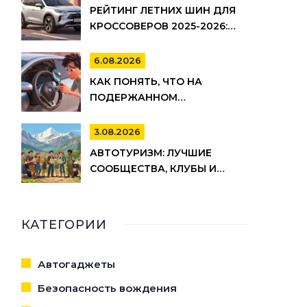
ПАРКОВАТЬСЯ И ШТРАФЫ
РЕЙТИНГ ЛЕТНИХ ШИН ДЛЯ
КРОССОВЕРОВ 2025-2026:
ИЗНОС, ШУМ И
УПРАВЛЯЕМОСТЬ
6.08.2026
КАК ПОНЯТЬ, ЧТО НА
ПОДЕРЖАННОМ
АВТОМОБИЛЕ СКРУЧЕН
ОДОМЕТР: 15 МАРКЕРОВ
3.08.2026
АВТОТУРИЗМ: ЛУЧШИЕ
СООБЩЕСТВА, КЛУБЫ И
РЕСУРСЫ ДЛЯ ПУТЕШЕСТВИЙ
НА АВТО
КАТЕГОРИИ
Автогаджеты
Безопасность вождения