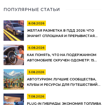
ПОПУЛЯРНЫЕ СТАТЬИ
8.08.2026
ЖЕЛТАЯ РАЗМЕТКА В ПДД 2026: ЧТО
ЗНАЧИТ СПЛОШНАЯ И ПРЕРЫВИСТАЯ
ЛИНИЯ, ГДЕ НЕЛЬЗЯ ПАРКОВАТЬСЯ И
ШТРАФЫ
6.08.2026
КАК ПОНЯТЬ, ЧТО НА ПОДЕРЖАННОМ
АВТОМОБИЛЕ СКРУЧЕН ОДОМЕТР: 15
МАРКЕРОВ
3.08.2026
АВТОТУРИЗМ: ЛУЧШИЕ СООБЩЕСТВА,
КЛУБЫ И РЕСУРСЫ ДЛЯ ПУТЕШЕСТВИЙ
НА АВТО
7.08.2026
PLUG-IN ГИБРИДЫ: ЭКОНОМИЯ ТОПЛИВА