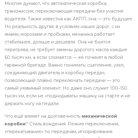
Многие думают, что
автоматическая коробка
,
трансмиссия, переключающая передачи без участия
водителя
. Также известна как
АКПП
, она
— это будущее.
Но реальность другая: в условиях наших дорог, с их
ямами, морозами и пробками, механика работает
стабильнее, дольше и дешевле. Она не боится
перегрева, не требует замены дорогого масла каждые
60 тысяч км, а если сломается — её починят в любой
гаражной бригаде. Важно понимать:
сцепление
,
узел,
соединяющий двигатель и коробку передач,
позволяющий плавно переключать передачи
— это
самый уязвимый элемент. Но даже оно служит 100–150
тысяч км, если не «подкидывать» машину на старте и не
держать ногу на педали.
Что ещё влияет на долговечность
механической
коробки
? Стиль вождения. Резкие переключения,
«перекатывание» по передачам, игнорирование